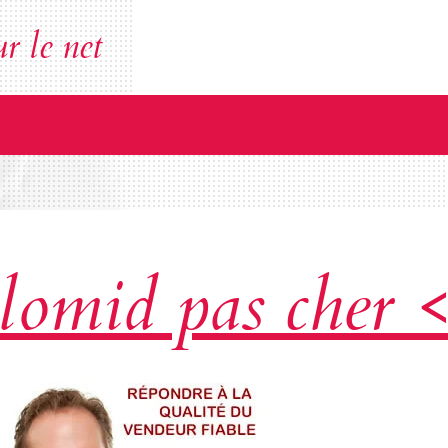
r le net
clomid pas cher 