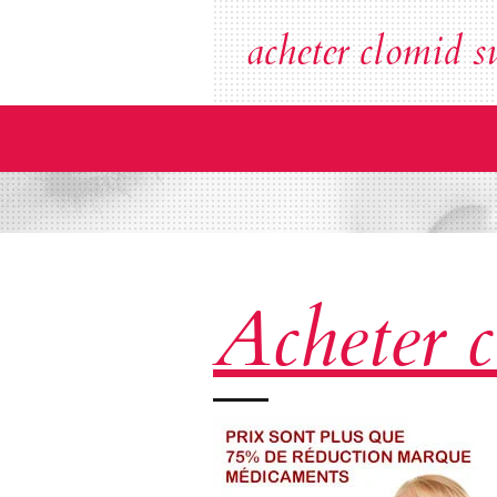
Ga
acheter clomid su
direct
naar
de
hoofdinhoud
Acheter 