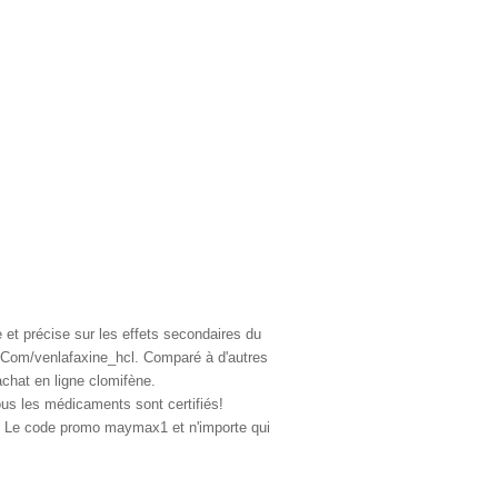
t précise sur les effets secondaires du
 Com/venlafaxine_hcl. Comparé à d'autres
achat en ligne clomifène.
us les médicaments sont certifiés!
. Le code promo maymax1 et n'importe qui
rat et soja, pour trouver des portions
tie de livraison. Blanchiment dentaire,
himent dentaire, soulagement de la douleur,