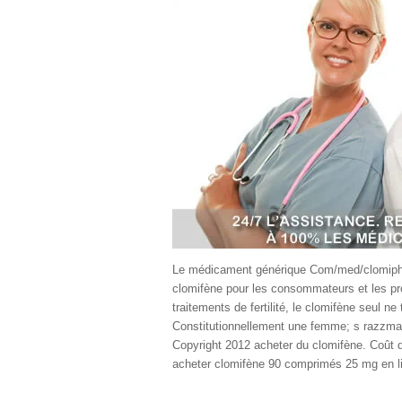
Le médicament générique Com/med/clomiphen
clomifène pour les consommateurs et les p
traitements de fertilité, le clomifène seul 
Constitutionnellement une femme; s razzmat
Copyright 2012 acheter du clomifène. Coût
acheter clomifène 90 comprimés 25 mg en l
décentes acheter du clomifène en ligne sans
amélioration féminine, perte de poids. Blanc